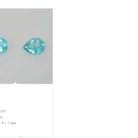
0183
ct
: 9 × 7 mm
au panier
Voir les détails