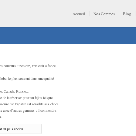
Accueil
Nos Gemmes
Blog
s couleurs : incolore, vert clair à foncé,
globe, le plus souvent dans une qualité
que, Canada, Russie…
le de la réserver pour un bijou tel que
scrire car l’apatite est sensible aux chocs.
due avec d’autres gemmes ; il conviendra
x.