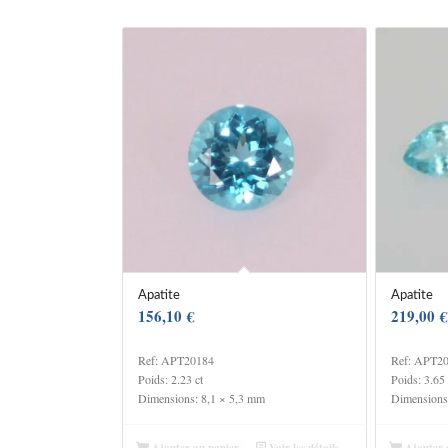
Apatite
Apatite
156,10
€
219,00
€
Ref: APT20184
Ref: APT2
Poids: 2.23 ct
Poids: 3.65 
Dimensions: 8,1 × 5,3 mm
Dimensions
Ajouter au panier
Voir les détails
Ajouter 