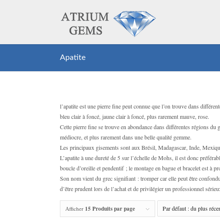
Apatite
l’apatite est une pierre fine peut connue que l’on trouve dans différente
bleu clair à foncé, jaune clair à foncé, plus rarement mauve, rose.
Cette pierre fine se trouve en abondance dans différentes régions du 
médiocre, et plus rarement dans une belle qualité gemme.
Les principaux gisements sont aux Brésil, Madagascar, Inde, Mexi
L’apatite à une dureté de 5 sur l’échelle de Mohs, il est donc préférab
boucle d’oreille et pendentif ; le montage en bague et bracelet est à pro
Son nom vient du grec signifiant : tromper car elle peut être confon
d’être prudent lors de l’achat et de privilégier un professionnel sérieu
Afficher
15 Produits par page