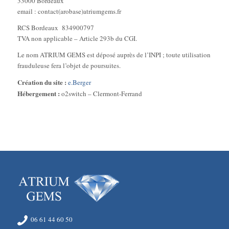
33000 Bordeaux
email : contact(arobase)atriumgems.fr
RCS Bordeaux 834900797
TVA non applicable – Article 293b du CGI.
Le nom ATRIUM GEMS est déposé auprès de l’INPI ; toute utilisation
frauduleuse fera l’objet de poursuites.
Création du site :
e.Berger
Hébergement :
o2switch – Clermont-Ferrand
06 61 44 60 50