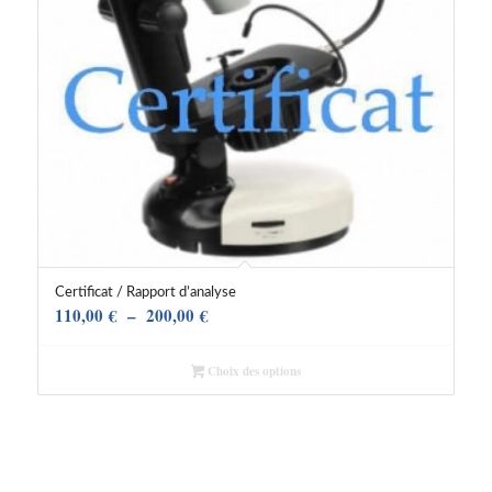
Certificat / Rapport d’analyse
Plage
110,00
€
–
200,00
€
de
prix :
Choix des options
110,00 €
à
200,00 €