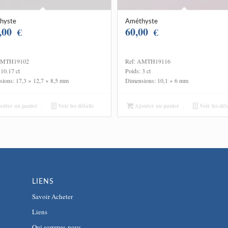
hyste
Améthyste
,00
60,00
€
€
AMTH19102
Ref: AMTH19116
 10.17 ct
Poids: 3 ct
ions: 17,3 × 12,7 × 8,5 mm
Dimensions: 10,1 × 6 mm
uter au panier
Voir les détails
Ajouter au panier
Voir les déta
LIENS
Savoir Acheter
Liens
Qui sommes-nous