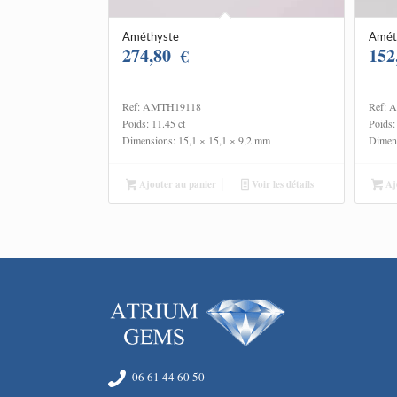
Améthyste
Amét
274,80
152
€
Ref: AMTH19118
Ref: 
Poids: 11.45 ct
Poids:
Dimensions: 15,1 × 15,1 × 9,2 mm
Dimens
Ajouter au panier
Voir les détails
Ajo
06 61 44 60 50