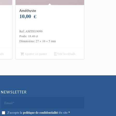
Améthyste
10,00
€
Ref: AMTH19099
Poids: 18.48 ct
Dimensions: 27 × 16 × 5 mm
ils
Ajouter au panier
Voir les détails
NEWSLETTER
J'accepte la
politique de confidentialité
du site
*