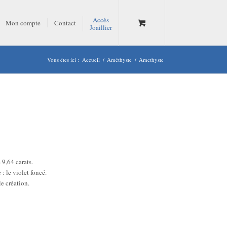
Accès
Mon compte
Contact
Joaillier
Vous êtes ici :
Accueil
/
Améthyste
/
Amethyste
 9,64 carats.
: le violet foncé.
le création.