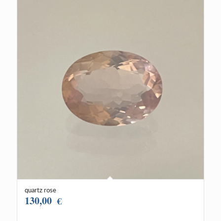
quartz rose
130,00
€