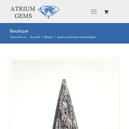
Boutique
Vous êtes ici :
Accueil
/
Quartz
/
quartz inclusions tourmalines