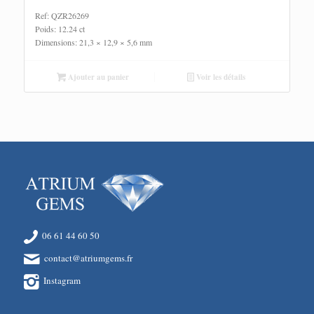
Ref: QZR26269
Poids: 12.24 ct
Dimensions: 21,3 × 12,9 × 5,6 mm
Ajouter au panier
Voir les détails
06 61 44 60 50
contact@atriumgems.fr
Instagram