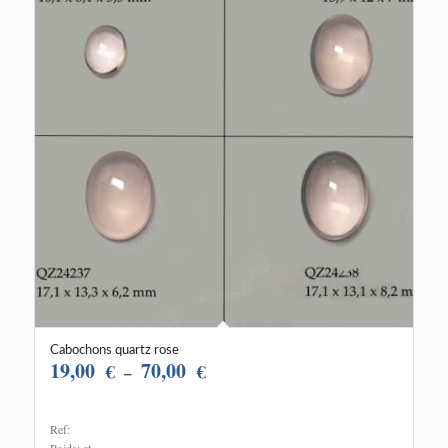
Cabochons quartz rose
19,00
70,00
€
€
Plage
–
de
prix :
Ref:
19,00 €
Poids: ct