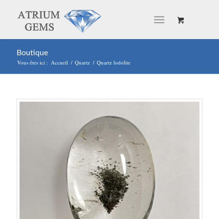
Boutique
Vous êtes ici :
Accueil
/
Quartz
/
Quartz lodolite