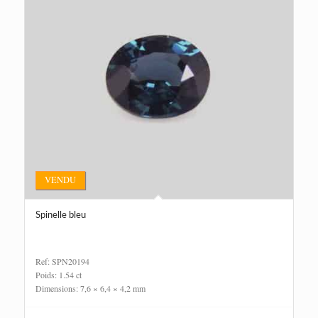
VENDU
Spinelle bleu
Ref: SPN20194
Poids: 1.54 ct
Dimensions: 7,6 × 6,4 × 4,2 mm