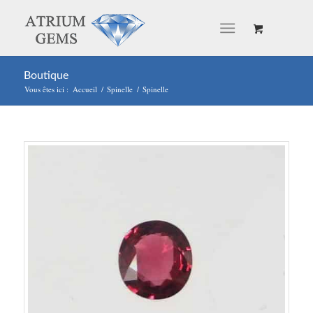
Boutique
Vous êtes ici :
Accueil
/
Spinelle
/
Spinelle