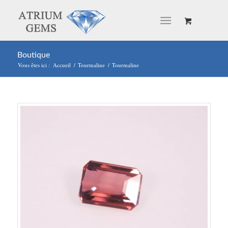
Boutique
Vous êtes ici :
Accueil
/
Tourmaline
/
Tourmaline