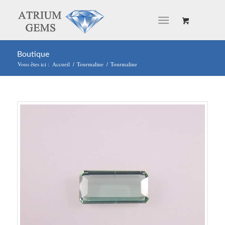
Boutique
Vous êtes ici :
Accueil
/
Tourmaline
/
Tourmaline