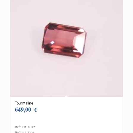
Tourmaline
649,00
€
Ref: TR18012
Poids: 4.33 ct