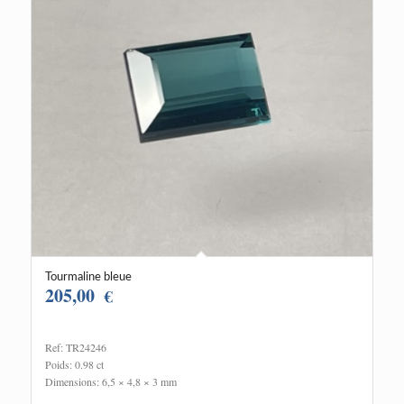
Tourmaline bleue
205,00
€
Ref: TR24246
Poids: 0.98 ct
Dimensions: 6,5 × 4,8 × 3 mm