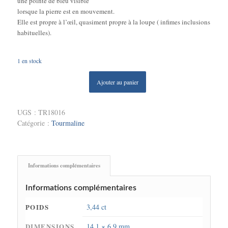
une pointe de bleu visible
lorsque la pierre est en mouvement.
Elle est propre à l’œil, quasiment propre à la loupe ( infimes inclusions
habituelles).
1 en stock
Ajouter au panier
UGS :
TR18016
Catégorie :
Tourmaline
Informations complémentaires
Informations complémentaires
POIDS
3,44 ct
DIMENSIONS
14,1 × 6,9 mm