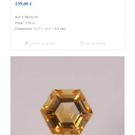
139,00
€
Ref: CTR19120
Poids: 5.58 ct
Dimensions: 13,7 × 11,5 × 6,8 mm
Ajouter au panier
Voir les détails