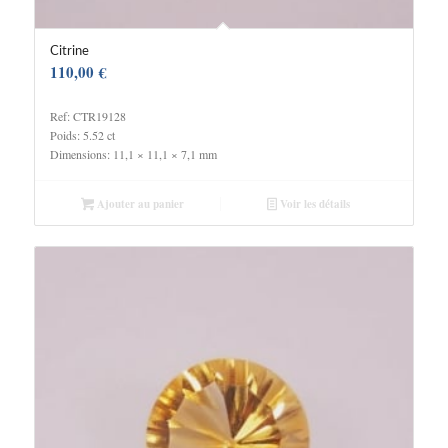
Citrine
110,00
€
Ref: CTR19128
Poids: 5.52 ct
Dimensions: 11,1 × 11,1 × 7,1 mm
Ajouter au panier
Voir les détails