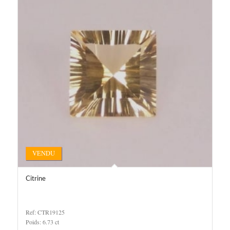
VENDU
Citrine
Ref: CTR19125
Poids: 6.73 ct