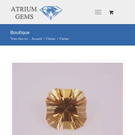
Boutique
Vous êtes ici :
Accueil
/
Citrine
/
Citrine