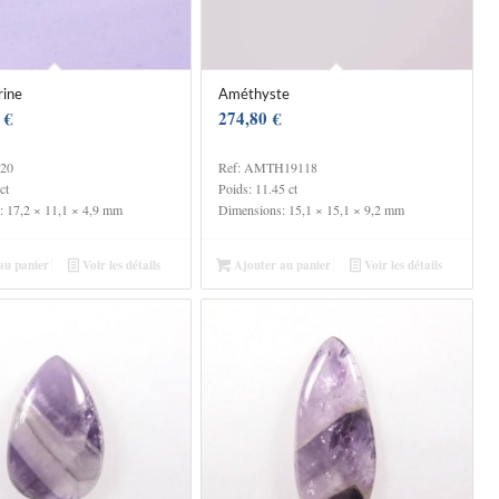
rine
Améthyste
0
€
274,80
€
020
Ref: AMTH19118
ct
Poids: 11.45 ct
: 17,2 × 11,1 × 4,9 mm
Dimensions: 15,1 × 15,1 × 9,2 mm
au panier
Voir les détails
Ajouter au panier
Voir les détails