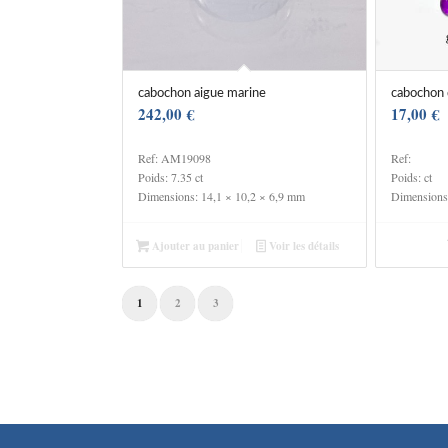
cabochon aigue marine
cabochon
242,00
€
17,00
€
Ref: AM19098
Ref:
Poids: 7.35 ct
Poids: ct
Dimensions: 14,1 × 10,2 × 6,9 mm
Dimension
Ajouter au panier
Voir les détails
1
2
3