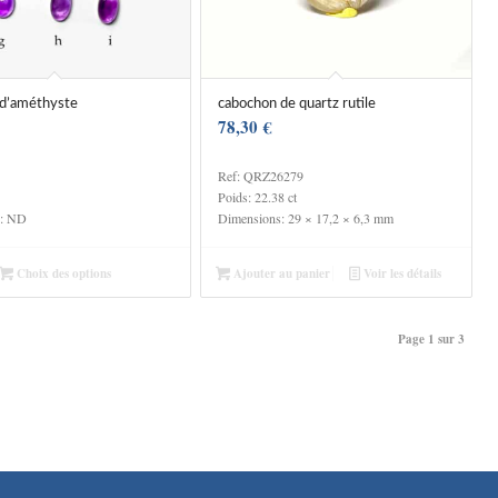
 d’améthyste
cabochon de quartz rutile
78,30
€
Ref: QRZ26279
Poids: 22.38 ct
s: ND
Dimensions: 29 × 17,2 × 6,3 mm
Choix des options
Ajouter au panier
Voir les détails
Page 1 sur 3