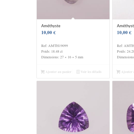
Améthyste
Améthyst
10,00
€
10,00
€
Ref: AMTH19099
Ref: AMT
Poids: 18.48 ct
Poids: 24.28
Dimensions: 27 × 16 × 5 mm
Dimensions
Ajouter au panier
Voir les détails
Ajouter 