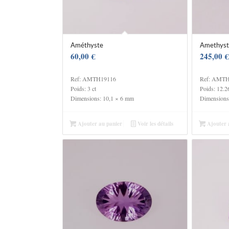
Améthyste
Amethyst
60,00
€
245,00
€
Ref: AMTH19116
Ref: AMT
Poids: 3 ct
Poids: 12.26
Dimensions: 10,1 × 6 mm
Dimensions
Ajouter au panier
Voir les détails
Ajouter 