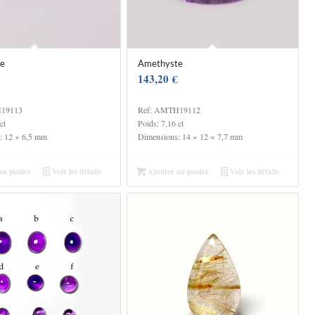
e
Amethyste
143,20
€
H19113
Ref: AMTH19112
ct
Poids: 7.16 ct
: 12 × 6,5 mm
Dimensions: 14 × 12 × 7,7 mm
au panier
Voir les détails
Ajouter au panier
Voir les détails