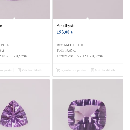
e
Amethyste
193,00
€
H19109
Ref: AMTH19110
 ct
Poids: 9.65 ct
: 18 × 13 × 8,5 mm
Dimensions: 16 × 12,1 × 8,3 mm
au panier
Voir les détails
Ajouter au panier
Voir les détails