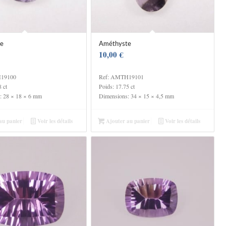
e
Améthyste
10,00
€
H19100
Ref: AMTH19101
 ct
Poids: 17.75 ct
: 28 × 18 × 6 mm
Dimensions: 34 × 15 × 4,5 mm
au panier
Voir les détails
Ajouter au panier
Voir les détails