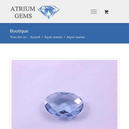
Boutique
Vous êtes ici :
Accueil
/
Aigue-marine
/
Aigue-marine