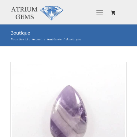
Boutique
Vous êtes ici :
Accueil
/
Améthyste
/
Améthyste