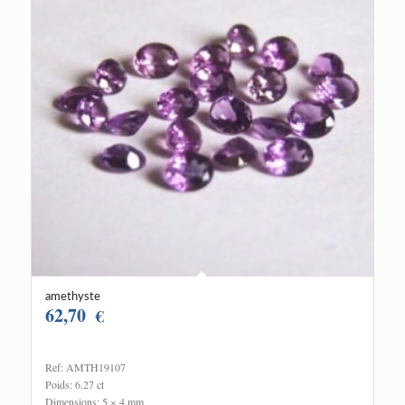
amethyste
62,70
€
Ref: AMTH19107
Poids: 6.27 ct
Dimensions: 5 × 4 mm