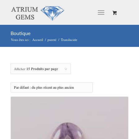
Boutique
Vous êtes ici :
Accueil
/
pureté
/
Translucide
Afficher
15 Produits par page