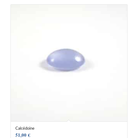
Calcédoine
51,00
€