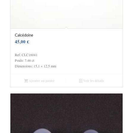
Calcédoine
45,00
€
Ref: CLC16041
Poids: 7.46 ct
Dimensions: 15,1 × 12,5 mm
Ajouter au panier
Voir les détails