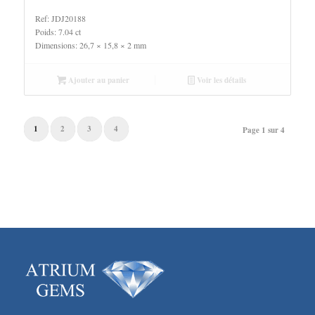
Ref: JDJ20188
Poids: 7.04 ct
Dimensions: 26,7 × 15,8 × 2 mm
Ajouter au panier
Voir les détails
1
2
3
4
Page 1 sur 4