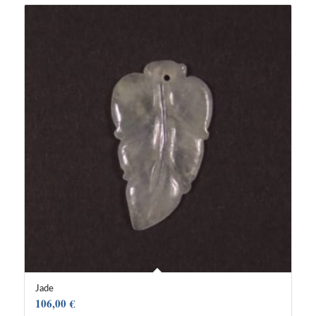
Jade
106,00
€