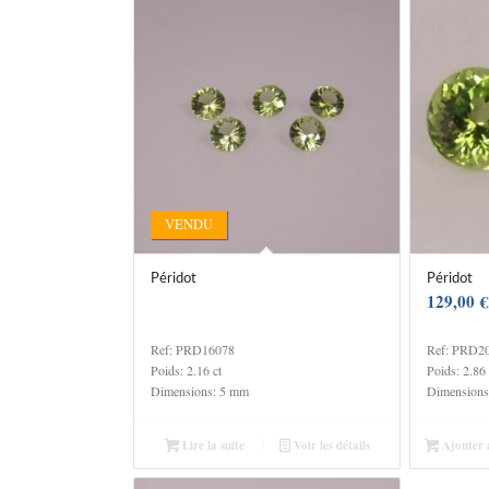
VENDU
Péridot
Péridot
129,00
€
Ref: PRD16078
Ref: PRD2
Poids: 2.16 ct
Poids: 2.86 
Dimensions: 5 mm
Dimensions
Lire la suite
Voir les détails
Ajouter 