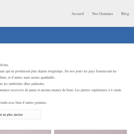
Accueil
Nos Gemmes
Blog
livine.
ais qui ne produisent plus depuis longtemps. De nos jours les pays fournissant les
hine, et d’autres mais moins qualitatifs.
s les météorites dites pallasites.
s nuance excessive de jaune et aucune nuance de brun. Les pierres supérieures à 4 carats
confondu avec bien d’autres gemmes.