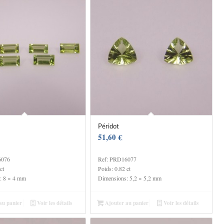
Péridot
51,60
€
6076
Ref: PRD16077
ct
Poids: 0.82 ct
: 8 × 4 mm
Dimensions: 5,2 × 5,2 mm
au panier
Voir les détails
Ajouter au panier
Voir les détails