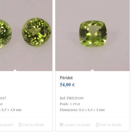
Péridot
54,00
€
0167
Ref: PRD20169
ct
Poids: 1.19 ct
: 6,5 × 4,8 mm
Dimensions: 6,4 × 6,4 × 4 mm
au panier
Voir les détails
Ajouter au panier
Voir les détails