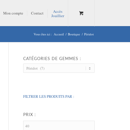
Accès
Mon compte
Contact
Joaillier
Vous êtes ici :
Accueil
/
Boutique
/
Péridot
CATÉGORIES DE GEMMES :
FILTRER LES PRODUITS PAR :
PRIX :