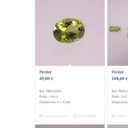
Péridot
Péridot
49,00
€
168,60
€
Ref: PRD16068
Ref: PRD1
Poids: 1.64 ct
Poids: 5.62 
Dimensions: 8 × 6 mm
Dimensions
Ajouter au panier
Voir les détails
Ajouter 