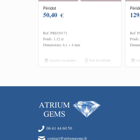
Péridot
Périd
50,40
129
€
Ref: PRD20171
Ref: 
Poids: 1.12 ct
Poids:
Dimensions: 6,1 × 4 mm
Dimens
Ajouter au panier
Voir les détails
Ajo
06 61 44 60 50
contact@atriumgems.fr