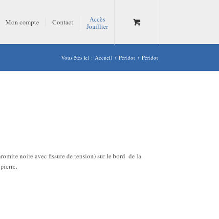
Accès
Mon compte
Contact
Joaillier
Vous êtes ici :
Accueil
/
Péridot
/
Péridot
hromite noire avec fissure de tension) sur le bord de la
pierre.