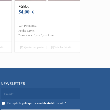
Péridot
54,00
€
Ref: PRD20169
Poids: 1.19 ct
Dimensions: 6,4 × 6,4 × 4 mm
ils
Ajouter au panier
Voir les détails
NEWSLETTER
J'accepte la
politique de confidentialité
du site
*