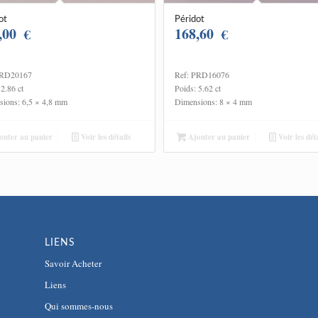
ot
Péridot
,00
168,60
€
€
PRD20167
Ref: PRD16076
 2.86 ct
Poids: 5.62 ct
ions: 6,5 × 4,8 mm
Dimensions: 8 × 4 mm
uter au panier
Voir les détails
Ajouter au panier
Voir les déta
LIENS
Savoir Acheter
Liens
Qui sommes-nous