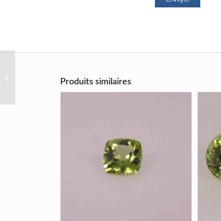
Jade jadéïte
Produits similaires