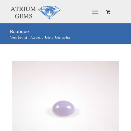
Boutique
Vous êtes ici :
Accueil
/
Jade
/
Jade jadéïte