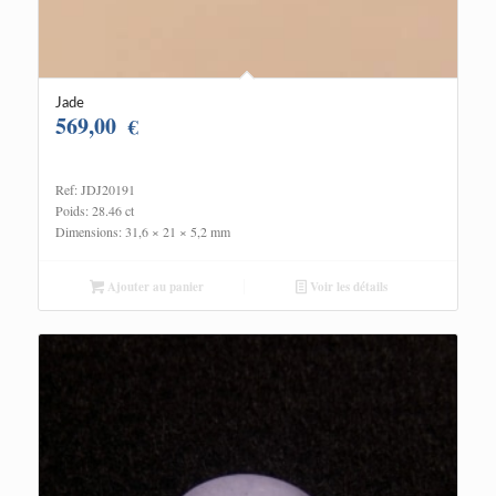
Jade
569,00
€
Ref: JDJ20191
Poids: 28.46 ct
Dimensions: 31,6 × 21 × 5,2 mm
Ajouter au panier
Voir les détails