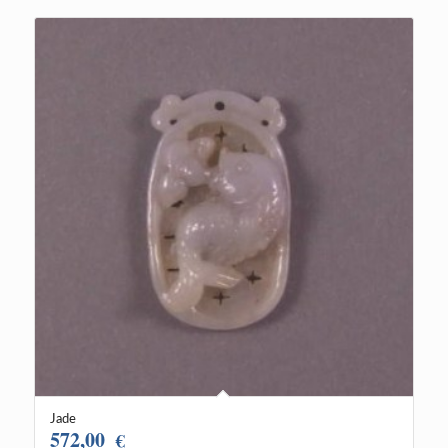
Jade
572,00
€