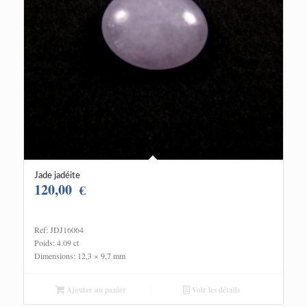
Jade jadéite
120,00
€
Ref: JDJ16064
Poids: 4.09 ct
Dimensions: 12,3 × 9,7 mm
Ajouter au panier
Voir les détails