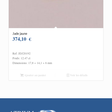
Jade jaune
374,10
€
Ref: JDJ20192
Poids: 12.47 ct
Dimensions: 17,8 × 14,1 × 6 mm
Ajouter au panier
Voir les détails