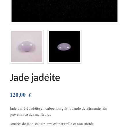
Jade jadéite
120,00
€
Jade variété Jadéite en cabochon gris-lavande de Birmanie. En
provenance des meilleures
sources de jade, cette pierre est naturelle et non traitée.