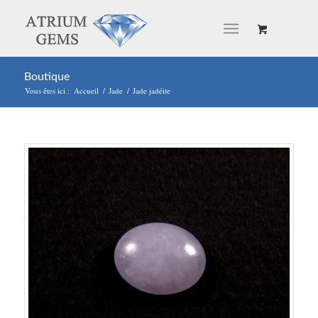
Boutique
Vous êtes ici :
Accueil
/
Jade
/
Jade jadéite