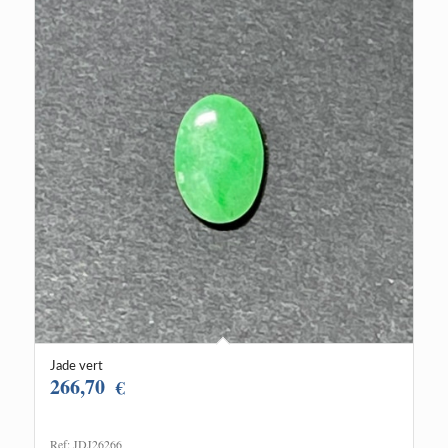
Jade vert
266,70
€
Ref: JDJ26266