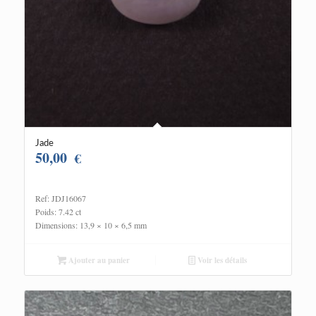
Jade
50,00
€
Ref: JDJ16067
Poids: 7.42 ct
Dimensions: 13,9 × 10 × 6,5 mm
Ajouter au panier
Voir les détails