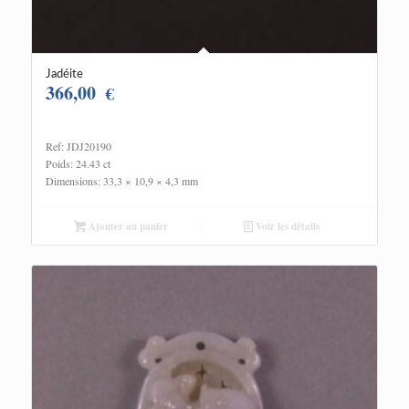
Jadéite
366,00
€
Ref: JDJ20190
Poids: 24.43 ct
Dimensions: 33,3 × 10,9 × 4,3 mm
Ajouter au panier
Voir les détails