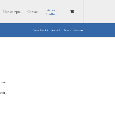
Accès
Mon compte
Contact
Joaillier
Vous êtes ici :
Accueil
/
Jade
/
Jade vert
anmar.
ment).