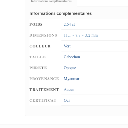
Informations complémentaires
Informations complémentaires
POIDS
2,54 ct
DIMENSIONS
11,1 × 7,7 × 3,2 mm
COULEUR
Vert
TAILLE
Cabochon
PURETÉ
Opaque
PROVENANCE
Myanmar
TRAITEMENT
Aucun
CERTIFICAT
Oui