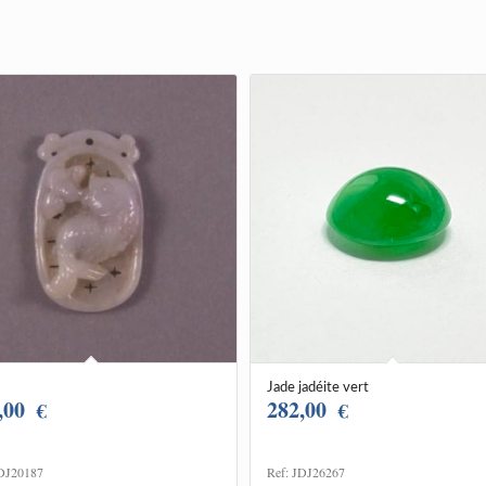
Jade jadéite vert
,00
282,00
€
€
JDJ20187
Ref: JDJ26267