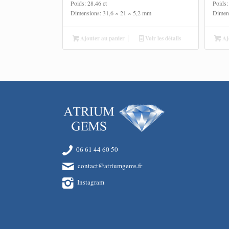
Poids: 28.46 ct
Poids:
Dimensions: 31,6 × 21 × 5,2 mm
Dimen
Ajouter au panier
Voir les détails
Ajo
06 61 44 60 50
contact@atriumgems.fr
Instagram