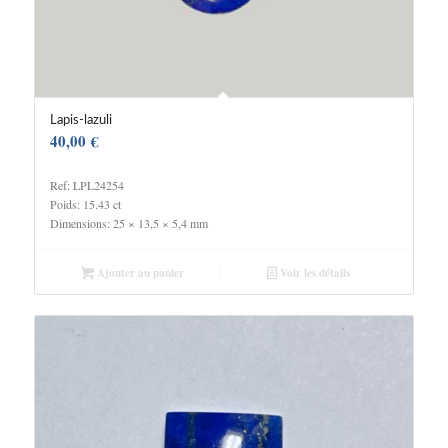
Lapis-lazuli
40,00
€
Ref: LPL24254
Poids: 15.43 ct
Dimensions: 25 × 13,5 × 5,4 mm
Ajouter au panier
Voir les détails