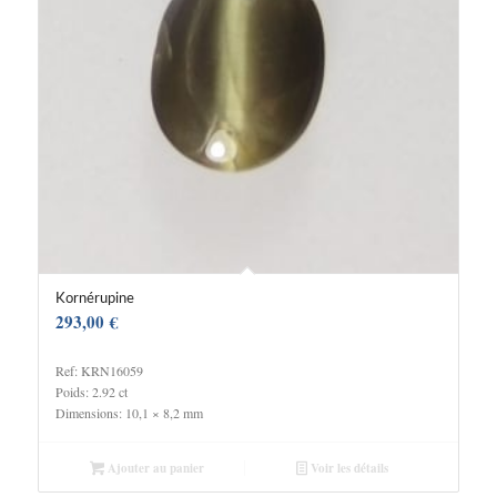
Kornérupine
293,00
€
Ref: KRN16059
Poids: 2.92 ct
Dimensions: 10,1 × 8,2 mm
Ajouter au panier
Voir les détails