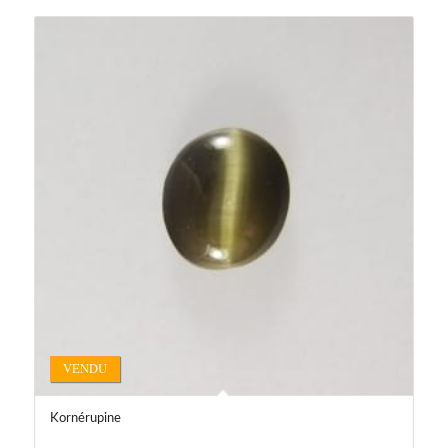
VENDU
Kornérupine