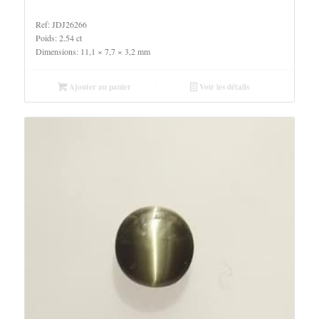
Ref: JDJ26266
Poids: 2.54 ct
Dimensions: 11,1 × 7,7 × 3,2 mm
Ajouter au panier
Voir les détails