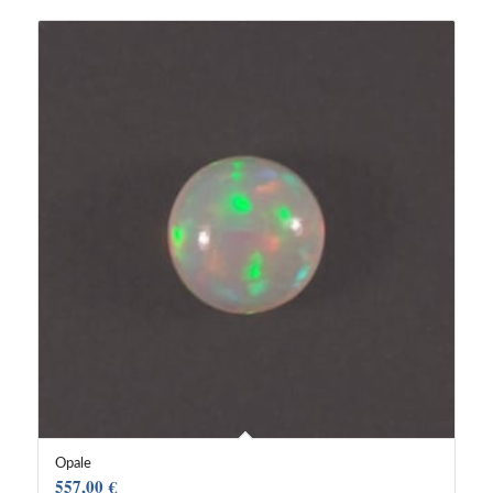
Opale
557,00
€