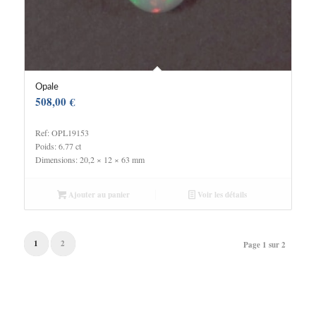
Opale
508,00
€
Ref: OPL19153
Poids: 6.77 ct
Dimensions: 20,2 × 12 × 63 mm
Ajouter au panier
Voir les détails
1
2
Page 1 sur 2