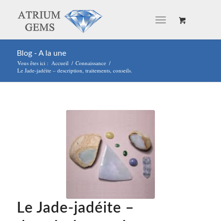
Blog - A la une
Vous êtes ici :
Accueil
/
Connaissance
/
Le Jade-jadéite – description, traitements, conseils.
Le Jade-jadéite –