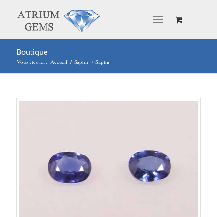
Boutique
Vous êtes ici :
Accueil
/
Saphir
/
Saphir