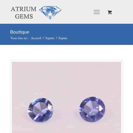
Boutique
Vous êtes ici :
Accueil
/
Saphir
/
Saphir