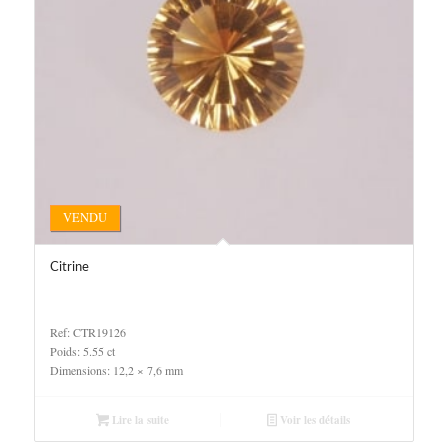
VENDU
Citrine
Ref: CTR19126
Poids: 5.55 ct
Dimensions: 12,2 × 7,6 mm
Lire la suite
Voir les détails