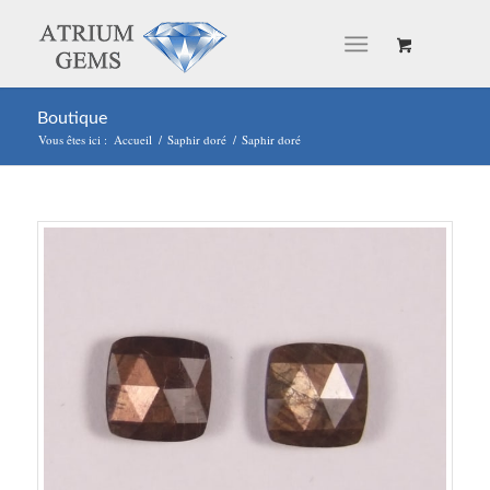
Boutique
Vous êtes ici :
Accueil
/
Saphir doré
/
Saphir doré