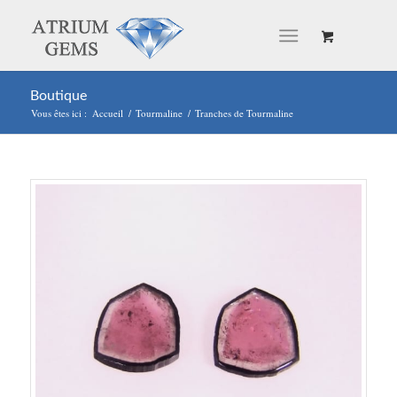
Boutique
Vous êtes ici :
Accueil
/
Tourmaline
/
Tranches de Tourmaline