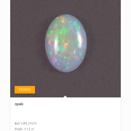
VENDU
opale
Ref: OPL19151
Poids: 5.12 ct