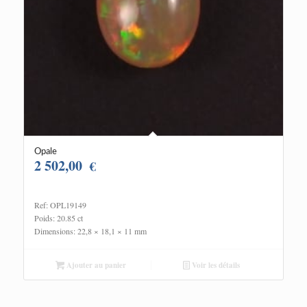
Opale
2 502,00
€
Ref: OPL19149
Poids: 20.85 ct
Dimensions: 22,8 × 18,1 × 11 mm
Ajouter au panier
Voir les détails