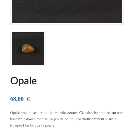
Opale
68,00
€
Opale précieuse aux couleurs iridescentes. Ce cabochon poire, sur une
base brun-foncé montre un jeu de couleur particulièrement visible
lorsque l’on bouge la pierre.