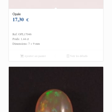
Opale
17,30
€
Ref: OPL17046
Poids: 1.44 ct
Dimensions: 7 × 9 mm
Ajouter au panier
Voir les détails