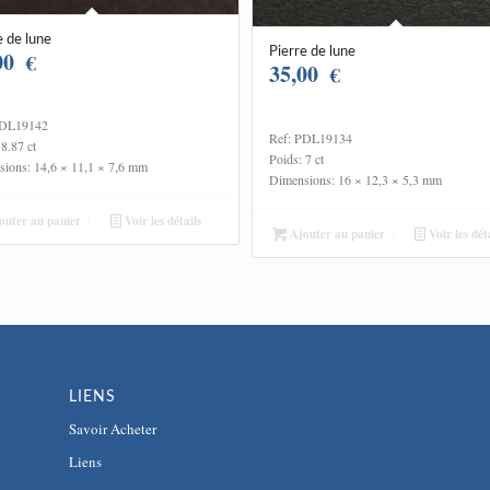
e de lune
Pierre de lune
00
€
35,00
€
PDL19142
Ref: PDL19134
 8.87 ct
Poids: 7 ct
ions: 14,6 × 11,1 × 7,6 mm
Dimensions: 16 × 12,3 × 5,3 mm
uter au panier
Voir les détails
Ajouter au panier
Voir les déta
LIENS
Savoir Acheter
Liens