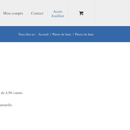
Accès
Mon compte
Contact
Joaillier
Vous êtes ici :
Accueil
/
Pierre de lune
/
Pierre de lune
de 4,96 carats.
aturelle.