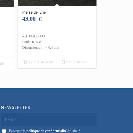
Pierre de lune
43,00
€
Ref: PDL19133
Poids: 8.69 ct
Dimensions: 14 × 6,4 mm
Ajouter au panier
Voir les détails
ils
NEWSLETTER
J'accepte la
politique de confidentialité
du site
*