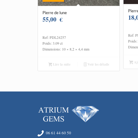
Pierr
Pierre de lune
18,
55,00
€
Ref: 
Ref: PDL24257
Poids:
Poids: 3.09 ct
Dimens
Dimensions: 10 × 8,2 × 4,4 mm
Ajo
Lire la suite
Voir les détails
06 61 44 60 50