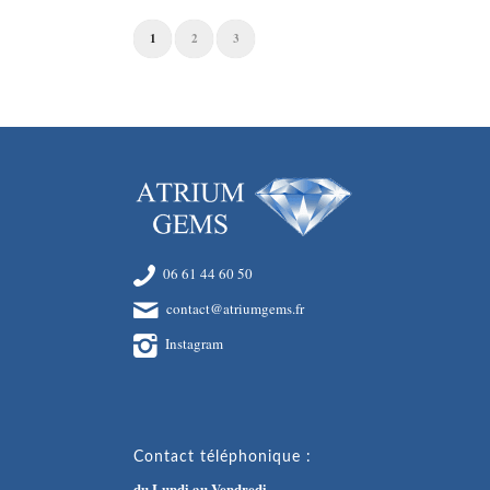
1
2
3
06 61 44 60 50
contact@atriumgems.fr
Instagram
Contact téléphonique :
du Lundi au Vendredi